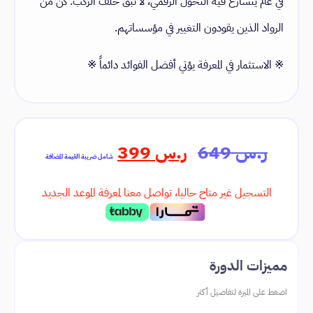
في عالم يتسارع فيه التحول الرقمي، لا تبقَ خلف الركب. كن من
الرواد الذين يقودون التغيير في مؤسساتهم.
※ الاستثمار في المعرفة يؤتي أفضل الفوائد دائماً ※
ر.س
649
ر.س
399
شامل ضريبة القيمة المضافة
التسجيل غير متاح حاليا، تواصل معنا لمعرفة الموعد الجديد
مميزات الدورة
اضغط على الميزة لتفاصيل أكثر