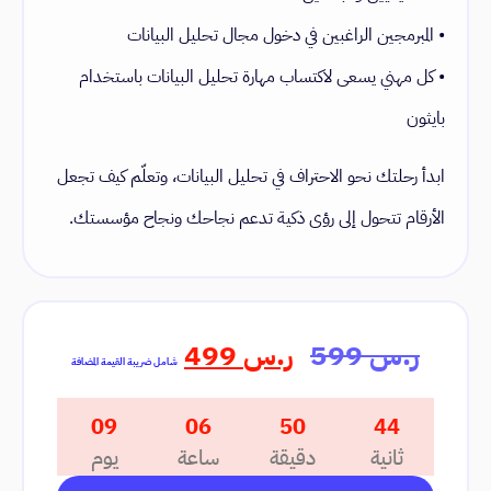
• المبرمجين الراغبين في دخول مجال تحليل البيانات
• كل مهني يسعى لاكتساب مهارة تحليل البيانات باستخدام
بايثون
ابدأ رحلتك نحو الاحتراف في تحليل البيانات، وتعلّم كيف تجعل
الأرقام تتحول إلى رؤى ذكية تدعم نجاحك ونجاح مؤسستك.
ر.س
599
ر.س
499
شامل ضريبة القيمة المضافة
09
06
50
44
ثانية
دقيقة
ساعة
يوم