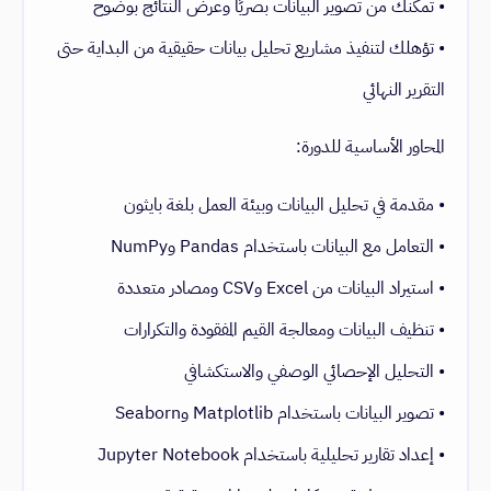
• تمكّنك من تصوير البيانات بصريًا وعرض النتائج بوضوح
• تؤهلك لتنفيذ مشاريع تحليل بيانات حقيقية من البداية حتى
التقرير النهائي
المحاور الأساسية للدورة:
• مقدمة في تحليل البيانات وبيئة العمل بلغة بايثون
• التعامل مع البيانات باستخدام Pandas وNumPy
• استيراد البيانات من Excel وCSV ومصادر متعددة
• تنظيف البيانات ومعالجة القيم المفقودة والتكرارات
• التحليل الإحصائي الوصفي والاستكشافي
• تصوير البيانات باستخدام Matplotlib وSeaborn
• إعداد تقارير تحليلية باستخدام Jupyter Notebook