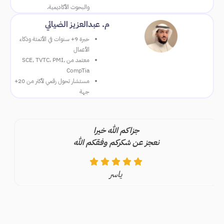
والبحوث الأكاديمية.
م. عبدالعزيز الضيائي
خبرة 9+ سنوات في الأتمتة وذكاء
الأعمال
معتمد من
SCE, TVTC، PMI,
CompTia
مستشار تحول رقمي لأكثر من 20+
جهة
اشكر المدرب على الشرح الوافر وتمنيت لو ان ضروفي احسن كان
حضرتها كامله وما فاتتني ولا جزئيه ولكن الحمدالله
خالد