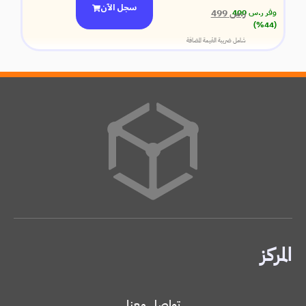
سجل الآن
ر.س
499
وفر
ر.س
400
(44%)
شامل ضريبة القيمة المضافة
المركز