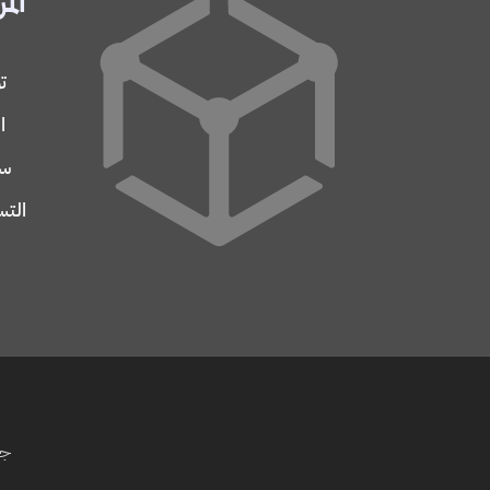
المر
ت
ا
سج
التس
جم