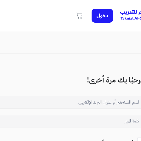
دخول
حبًا بك مرة أخرى!