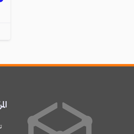
المر
ت