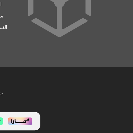
ا
سج
التس
جم