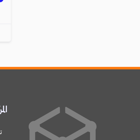
المر
ت