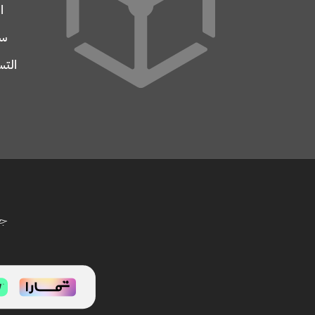
ا
سج
التس
جم