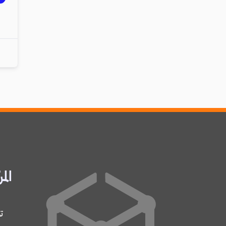
المر
ت