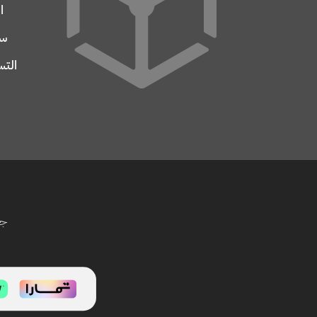
ا
سج
التس
جم