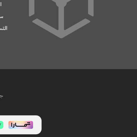
ا
سج
التس
جم