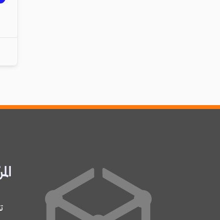
المر
ت