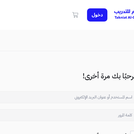
دخول
حبًا بك مرة أخرى!