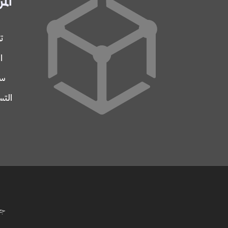
المر
ت
ا
سج
التس
جم