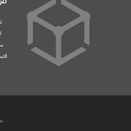
المر
ت
ا
سج
التس
جم