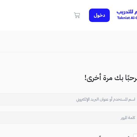
دخول
حبًا بك مرة أخرى!