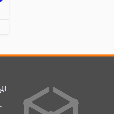
المر
ت