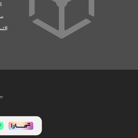
ا
سج
التس
جم