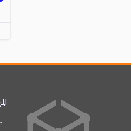
المر
ت