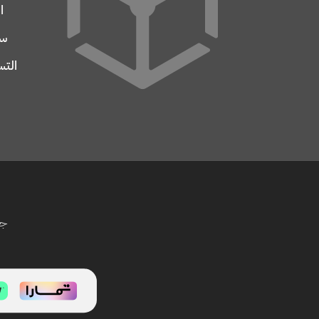
ا
سج
التس
جم