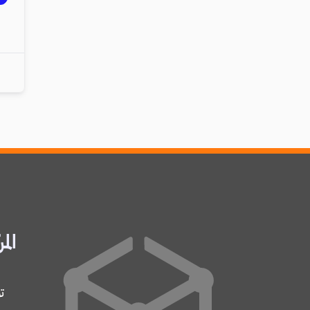
المر
ت