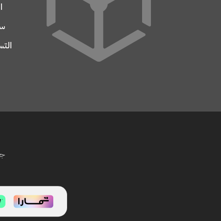
ا
سج
التس
جم