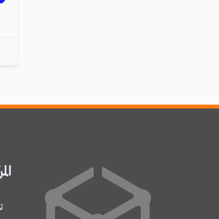
المر
ت