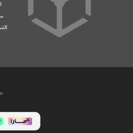
ا
سج
التس
جم